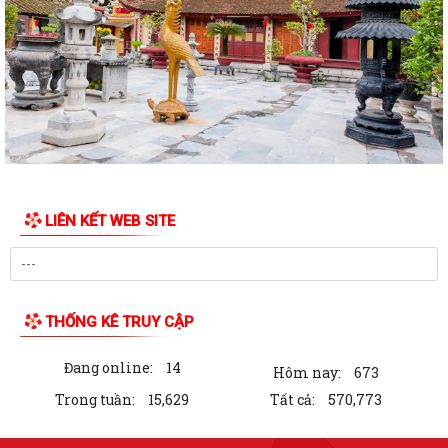
Kế hoạch thực hiện chiến lược Quốc gia về bình đẳng giới
Hướng dẫn Cài đặt và sử dụng ứng dụng Công dân số Smart Hải
Phòng
Lịch công tác của UBND xã Tuần 29 (từ 13/07/2026 đến 19/07/2026)
THƯỜNG TRỰC HĐND XÃ TIÊN LÃNG TRIỂN KHAI KẾ HOẠCH KHẢO SÁT
NGUỒN NƯỚC SINH HOẠT
LIÊN KẾT WEB SITE
Quyết định công bố Danh mục TTHC mới ban hành, bị bãi bỏ thuộc
phạm vi, chức năng quản lý của Sở...
Thông báo Kết luận của Chủ tịch UBND xã tại buổi tiếp công dân định
THỐNG KÊ TRUY CẬP
kỳ tháng 02/2026
Đang online:
14
Thông báo Kết luận của Chủ tịch UBND xã tại buổi tiếp công dân định
Hôm nay:
673
kỳ tháng 01/2026
Trong tuần:
15,629
Tất cả:
570,773
Báo cáo kết quả hội nghị đối thoại doanh nghiệp lần I năm 2026