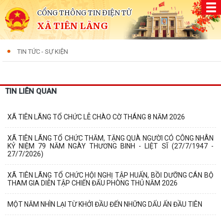
CỔNG THÔNG TIN ĐIỆN TỬ
XÃ TIÊN LÃNG
TIN TỨC - SỰ KIỆN
TIN LIÊN QUAN
XÃ TIÊN LÃNG TỔ CHỨC LỄ CHÀO CỜ THÁNG 8 NĂM 2026
XÃ TIÊN LÃNG TỔ CHỨC THĂM, TẶNG QUÀ NGƯỜI CÓ CÔNG NHÂN
KỶ NIỆM 79 NĂM NGÀY THƯƠNG BINH - LIỆT SĨ (27/7/1947 -
27/7/2026)
XÃ TIÊN LÃNG TỔ CHỨC HỘI NGHỊ TẬP HUẤN, BỒI DƯỠNG CÁN BỘ
THAM GIA DIỄN TẬP CHIẾN ĐẤU PHÒNG THỦ NĂM 2026
MỘT NĂM NHÌN LẠI TỪ KHỞI ĐẦU ĐẾN NHỮNG DẤU ẤN ĐẦU TIÊN