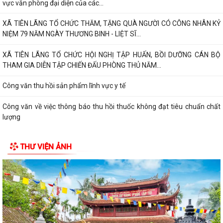
vực văn phòng đại diện của các...
XÃ TIÊN LÃNG TỔ CHỨC THĂM, TẶNG QUÀ NGƯỜI CÓ CÔNG NHÂN KỶ
NIỆM 79 NĂM NGÀY THƯƠNG BINH - LIỆT SĨ...
XÃ TIÊN LÃNG TỔ CHỨC HỘI NGHỊ TẬP HUẤN, BỒI DƯỠNG CÁN BỘ
THAM GIA DIỄN TẬP CHIẾN ĐẤU PHÒNG THỦ NĂM...
Công văn thu hồi sản phẩm lĩnh vực y tế
Công văn về việc thông báo thu hồi thuốc không đạt tiêu chuẩn chất
lượng
Quyết định về việc công bố danh mục thủ tục hành chính ban hành mới
THƯ VIỆN ẢNH
lĩnh vực điện ảnh thuộc phạm...
Quyết định về việc ủy quyền thực hiện nhiệm vụ thuộc thẩm quyền của
Ủy ban nhân dân thành phố trong...
MỘT NĂM NHÌN LẠI TỪ KHỞI ĐẦU ĐẾN NHỮNG DẤU ẤN ĐẦU TIÊN
Kế hoạch bình đẳng giới năm 2026