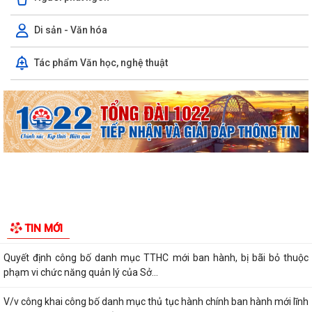
Di sản - Văn hóa
Tác phẩm Văn học, nghệ thuật
Thông báo công khai tình hình thực hiện dự toán ngân sách quý II năm
2026
XÃ TIÊN LÃNG TỔ CHỨC LỄ CHÀO CỜ THÁNG 8 NĂM 2026
Lịch công tác Tuần 32 (từ 03/08/2026 đến 09/08/2026)
Kế hoạch triển khai Đề án "Tuyên truyền, phổ biến pháp luật cho người
lao độngvà người sử dụng...
Thông báo về việc thống nhất địa giới hành chính giữa các thôn Thanh
TIN MỚI
Khê, Tiên Tiến và Cộng Hòa
Quyết định công bố danh mục TTHC mới ban hành, bị bãi bỏ thuộc
phạm vi chức năng quản lý của Sở...
V/v công khai công bố danh mục thủ tục hành chính ban hành mới lĩnh