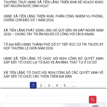
THƯỜNG TRỰC HĐND XÃ TIÊN LÃNG TRIỂN KHAI KẾ HOẠCH KHẢO
SÁT NGUỒN NƯỚC SINH HOẠT
UBND XÃ TIÊN LÃNG TRIỂN KHAI, PHÂN CÔNG NHIỆM VỤ PHÒNG,
CHỐNG CƠN BÃO SỐ 1 NĂM 2026
XÃ TIÊN LÃNG PHÁT ĐỘNG ỦNG HỘ QUỸ ĐỀN ƠN ĐÁP NGHĨA NĂM
2026 – CHUNG TAY TRI ÂN NGƯỜI CÓ CÔNG VỚI CÁCH MẠNG
TỔ ĐẠI BIỂU HĐND THÀNH PHỐ SỐ 07 TIẾP XÚC CỬ TRI TRƯỚC KỲ
HỌP THƯỜNG LỆ GIỮA NĂM 2026
UBND XÃ TIÊN LÃNG TỔ CHỨC HỘI NGHỊ CÔNG BỐ QUYẾT ĐỊNH
SẮP XẾP, TỔ CHỨC LẠI TỔ BẢO VỆ AN NINH, TRẬT TỰ Ở CƠ SỞ
XÃ TIÊN LÃNG TỔ CHỨC HỘI NGHỊ CÔNG BỐ CÁC QUYẾT ĐỊNH VỀ
SẮP XẾP, TỔ CHỨC CÁC THÔN TRÊN ĐỊA BÀN.
1
2
3
4
5
...