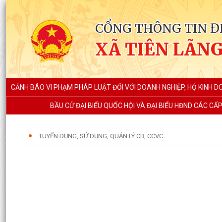
CỔNG THÔNG TIN Đ
XÃ TIÊN LÃN
CẢNH BÁO VI PHẠM PHÁP LUẬT ĐỐI VỚI DOANH NGHIỆP, HỘ KINH 
BẦU CỬ ĐẠI BIỂU QUỐC HỘI VÀ ĐẠI BIỂU HĐND CÁC CẤ
TUYỂN DỤNG, SỬ DỤNG, QUẢN LÝ CB, CCVC