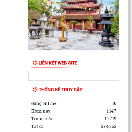
LIÊN KẾT WEB SITE
THỐNG KÊ TRUY CẬP
Đang online:
16
Hôm nay:
1,147
Trong tuần:
19,719
Tất cả:
574,863