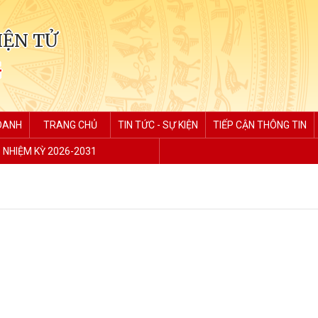
IỆN TỬ
G
DOANH
TRANG CHỦ
TIN TỨC - SỰ KIỆN
TIẾP CẬN THÔNG TIN
P NHIỆM KỲ 2026-2031