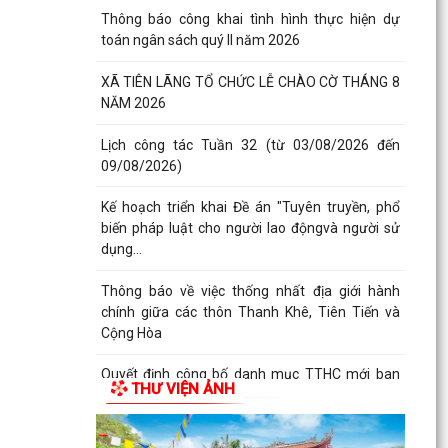
Thông báo công khai tình hình thực hiện dự
toán ngân sách quý II năm 2026
XÃ TIÊN LÃNG TỔ CHỨC LỄ CHÀO CỜ THÁNG 8
NĂM 2026
Lịch công tác Tuần 32 (từ 03/08/2026 đến
09/08/2026)
Kế hoạch triển khai Đề án "Tuyên truyền, phổ
biến pháp luật cho người lao độngvà người sử
dụng...
Thông báo về việc thống nhất địa giới hành
chính giữa các thôn Thanh Khê, Tiên Tiến và
Cộng Hòa
Quyết định công bố danh mục TTHC mới ban
THƯ VIỆN ẢNH
hành, bị bãi bỏ thuộc phạm vi chức năng quản lý
của Sở...