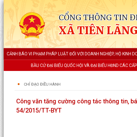
CỔNG THÔNG TIN Đ
XÃ TIÊN LÃN
CẢNH BÁO VI PHẠM PHÁP LUẬT ĐỐI VỚI DOANH NGHIỆP, HỘ KINH 
BẦU CỬ ĐẠI BIỂU QUỐC HỘI VÀ ĐẠI BIỂU HĐND CÁC CẤ
CHỈ ĐẠO ĐIỀU HÀNH
Công văn tăng cường công tác thông tin, b
54/2015/TT-BYT