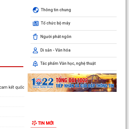
Thông tin chung
Tổ chức bộ máy
Thông báo công khai tình hình thực hiện dự
Người phát ngôn
toán ngân sách quý II năm 2026
Di sản - Văn hóa
XÃ TIÊN LÃNG TỔ CHỨC LỄ CHÀO CỜ THÁNG 8
NĂM 2026
Tác phẩm Văn học, nghệ thuật
Lịch công tác Tuần 32 (từ 03/08/2026 đến
09/08/2026)
Kế hoạch triển khai Đề án "Tuyên truyền, phổ
 cam kết quốc
biến pháp luật cho người lao độngvà người sử
dụng...
Thông báo về việc thống nhất địa giới hành
chính giữa các thôn Thanh Khê, Tiên Tiến và
TIN MỚI
Cộng Hòa