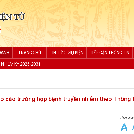
IỆN TỬ
G
DOANH
TRANG CHỦ
TIN TỨC - SỰ KIỆN
TIẾP CẬN THÔNG TIN
P NHIỆM KỲ 2026-2031
áo cáo trường hợp bệnh truyền nhiễm theo Thông 