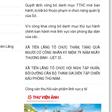
Quyết định công bố danh mục TTHC mới ban
hành, bị bãi bỏ thuộc phạm vi chức năng quản lý
của Sở...
V/v công khai công bố danh mục thủ tục hành
chính ban hành mới lĩnh vực văn phòng đại diện
của các...
Tiên Lãng
XÃ TIÊN LÃNG TỔ CHỨC THĂM, TẶNG QUÀ
NGƯỜI CÓ CÔNG NHÂN KỶ NIỆM 79 NĂM NGÀY
THƯƠNG BINH - LIỆT SĨ...
XÃ TIÊN LÃNG TỔ CHỨC HỘI NGHỊ TẬP HUẤN,
BỒI DƯỠNG CÁN BỘ THAM GIA DIỄN TẬP CHIẾN
ĐẤU PHÒNG THỦ NĂM...
Công văn thu hồi sản phẩm lĩnh vực y tế
THƯ VIỆN ẢNH
Công văn về việc thông báo thu hồi thuốc không
đạt tiêu chuẩn chất lượng