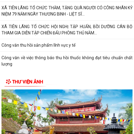
XÃ TIÊN LÃNG TỔ CHỨC THĂM, TẶNG QUÀ NGƯỜI CÓ CÔNG NHÂN KỶ
NIỆM 79 NĂM NGÀY THƯƠNG BINH - LIỆT SĨ...
XÃ TIÊN LÃNG TỔ CHỨC HỘI NGHỊ TẬP HUẤN, BỒI DƯỠNG CÁN BỘ
THAM GIA DIỄN TẬP CHIẾN ĐẤU PHÒNG THỦ NĂM...
Công văn thu hồi sản phẩm lĩnh vực y tế
Công văn về việc thông báo thu hồi thuốc không đạt tiêu chuẩn chất
lượng
Quyết định về việc công bố danh mục thủ tục hành chính ban hành mới
THƯ VIỆN ẢNH
lĩnh vực điện ảnh thuộc phạm...
Quyết định về việc ủy quyền thực hiện nhiệm vụ thuộc thẩm quyền của
Ủy ban nhân dân thành phố trong...
MỘT NĂM NHÌN LẠI TỪ KHỞI ĐẦU ĐẾN NHỮNG DẤU ẤN ĐẦU TIÊN
Kế hoạch bình đẳng giới năm 2026