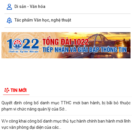
Di sản - Văn hóa
Tác phẩm Văn học, nghệ thuật
Thông báo công khai tình hình thực hiện dự toán ngân sách quý II năm
2026
XÃ TIÊN LÃNG TỔ CHỨC LỄ CHÀO CỜ THÁNG 8 NĂM 2026
Lịch công tác Tuần 32 (từ 03/08/2026 đến 09/08/2026)
Kế hoạch triển khai Đề án "Tuyên truyền, phổ biến pháp luật cho người
lao độngvà người sử dụng...
Thông báo về việc thống nhất địa giới hành chính giữa các thôn Thanh
TIN MỚI
Khê, Tiên Tiến và Cộng Hòa
Quyết định công bố danh mục TTHC mới ban hành, bị bãi bỏ thuộc
phạm vi chức năng quản lý của Sở...
V/v công khai công bố danh mục thủ tục hành chính ban hành mới lĩnh
vực văn phòng đại diện của các...