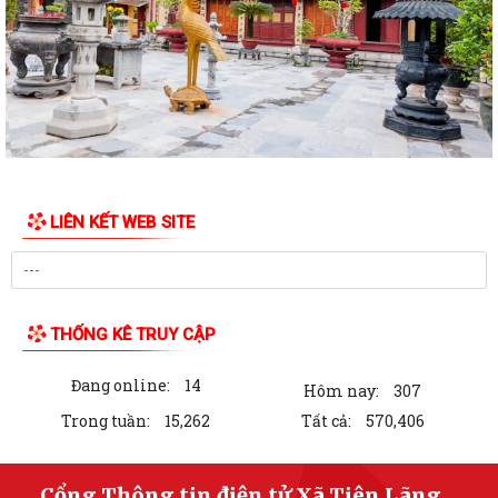
Kế hoạch thực hiện chiến lược Quốc gia về bình đẳng giới
Hướng dẫn Cài đặt và sử dụng ứng dụng Công dân số Smart Hải
Phòng
Lịch công tác của UBND xã Tuần 29 (từ 13/07/2026 đến 19/07/2026)
THƯỜNG TRỰC HĐND XÃ TIÊN LÃNG TRIỂN KHAI KẾ HOẠCH KHẢO SÁT
NGUỒN NƯỚC SINH HOẠT
LIÊN KẾT WEB SITE
Quyết định công bố Danh mục TTHC mới ban hành, bị bãi bỏ thuộc
phạm vi, chức năng quản lý của Sở...
Thông báo Kết luận của Chủ tịch UBND xã tại buổi tiếp công dân định
THỐNG KÊ TRUY CẬP
kỳ tháng 02/2026
Đang online:
14
Thông báo Kết luận của Chủ tịch UBND xã tại buổi tiếp công dân định
Hôm nay:
307
kỳ tháng 01/2026
Trong tuần:
15,262
Tất cả:
570,406
Báo cáo kết quả hội nghị đối thoại doanh nghiệp lần I năm 2026
Cổng Thông tin điện tử Xã Tiên Lãng,