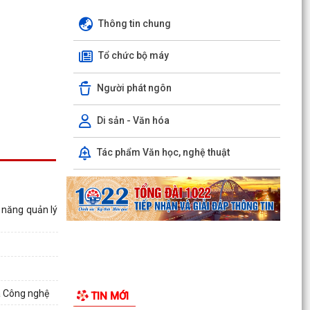
Thông tin chung
Tổ chức bộ máy
Thông báo công khai tình hình thực hiện dự
Người phát ngôn
toán ngân sách quý II năm 2026
Di sản - Văn hóa
XÃ TIÊN LÃNG TỔ CHỨC LỄ CHÀO CỜ THÁNG 8
NĂM 2026
Tác phẩm Văn học, nghệ thuật
Lịch công tác Tuần 32 (từ 03/08/2026 đến
09/08/2026)
Kế hoạch triển khai Đề án "Tuyên truyền, phổ
 năng quản lý
biến pháp luật cho người lao độngvà người sử
dụng...
Thông báo về việc thống nhất địa giới hành
chính giữa các thôn Thanh Khê, Tiên Tiến và
à Công nghệ
TIN MỚI
Cộng Hòa