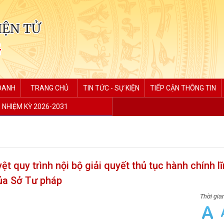
IỆN TỬ
G
DOANH
TRANG CHỦ
TIN TỨC - SỰ KIỆN
TIẾP CẬN THÔNG TIN
P NHIỆM KỲ 2026-2031
 quy trình nội bộ giải quyết thủ tục hành chính l
của Sở Tư pháp