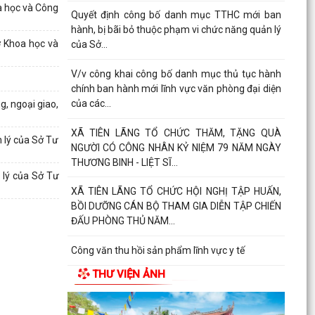
a học và Công
Quyết định công bố danh mục TTHC mới ban
hành, bị bãi bỏ thuộc phạm vi chức năng quản lý
ở Khoa học và
của Sở...
V/v công khai công bố danh mục thủ tục hành
chính ban hành mới lĩnh vực văn phòng đại diện
của các...
g, ngoại giao,
XÃ TIÊN LÃNG TỔ CHỨC THĂM, TẶNG QUÀ
 lý của Sở Tư
NGƯỜI CÓ CÔNG NHÂN KỶ NIỆM 79 NĂM NGÀY
THƯƠNG BINH - LIỆT SĨ...
 lý của Sở Tư
XÃ TIÊN LÃNG TỔ CHỨC HỘI NGHỊ TẬP HUẤN,
BỒI DƯỠNG CÁN BỘ THAM GIA DIỄN TẬP CHIẾN
ĐẤU PHÒNG THỦ NĂM...
Công văn thu hồi sản phẩm lĩnh vực y tế
THƯ VIỆN ẢNH
Công văn về việc thông báo thu hồi thuốc không
đạt tiêu chuẩn chất lượng