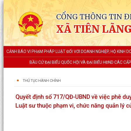
CỔNG THÔNG TIN Đ
XÃ TIÊN LÃN
CẢNH BÁO VI PHẠM PHÁP LUẬT ĐỐI VỚI DOANH NGHIỆP, HỘ KINH 
BẦU CỬ ĐẠI BIỂU QUỐC HỘI VÀ ĐẠI BIỂU HĐND CÁC CẤ
THỦ TỤC HÀNH CHÍNH
Quyết định số 717/QĐ-UBND về việc phê duyệt
Luật sư thuộc phạm vi, chức năng quản lý 