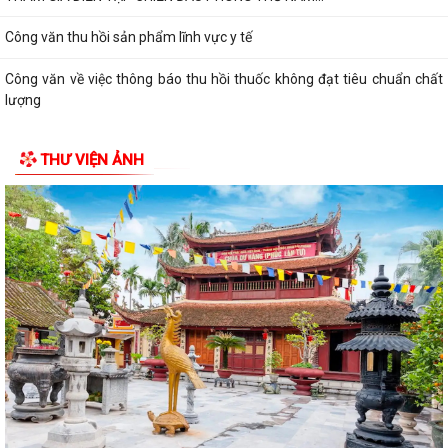
Công văn thu hồi sản phẩm lĩnh vực y tế
Công văn về việc thông báo thu hồi thuốc không đạt tiêu chuẩn chất
lượng
Quyết định về việc công bố danh mục thủ tục hành chính ban hành mới
THƯ VIỆN ẢNH
lĩnh vực điện ảnh thuộc phạm...
Quyết định về việc ủy quyền thực hiện nhiệm vụ thuộc thẩm quyền của
Ủy ban nhân dân thành phố trong...
MỘT NĂM NHÌN LẠI TỪ KHỞI ĐẦU ĐẾN NHỮNG DẤU ẤN ĐẦU TIÊN
Kế hoạch bình đẳng giới năm 2026
Kế hoạch thực hiện chiến lược Quốc gia về bình đẳng giới
Hướng dẫn Cài đặt và sử dụng ứng dụng Công dân số Smart Hải
Phòng