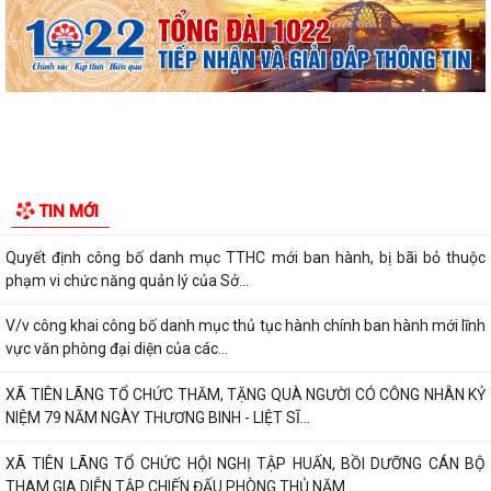
XÃ TIÊN LÃNG TỔ CHỨC LỄ CHÀO CỜ THÁNG 8 NĂM 2026
Lịch công tác Tuần 32 (từ 03/08/2026 đến 09/08/2026)
Kế hoạch triển khai Đề án "Tuyên truyền, phổ biến pháp luật cho người
lao độngvà người sử dụng...
Thông báo về việc thống nhất địa giới hành chính giữa các thôn Thanh
TIN MỚI
Khê, Tiên Tiến và Cộng Hòa
Quyết định công bố danh mục TTHC mới ban hành, bị bãi bỏ thuộc
phạm vi chức năng quản lý của Sở...
V/v công khai công bố danh mục thủ tục hành chính ban hành mới lĩnh
vực văn phòng đại diện của các...
XÃ TIÊN LÃNG TỔ CHỨC THĂM, TẶNG QUÀ NGƯỜI CÓ CÔNG NHÂN KỶ
NIỆM 79 NĂM NGÀY THƯƠNG BINH - LIỆT SĨ...
XÃ TIÊN LÃNG TỔ CHỨC HỘI NGHỊ TẬP HUẤN, BỒI DƯỠNG CÁN BỘ
THAM GIA DIỄN TẬP CHIẾN ĐẤU PHÒNG THỦ NĂM...