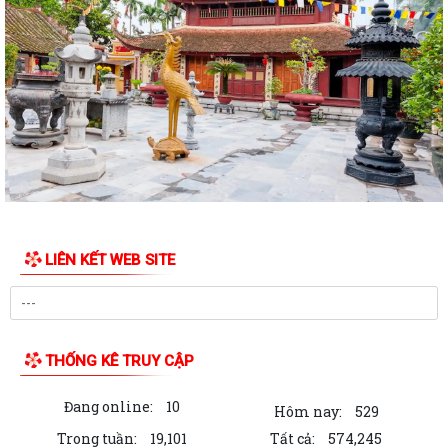
Kế hoạch bình đẳng giới năm 2026
Kế hoạch thực hiện chiến lược Quốc gia về bình đẳng giới
Hướng dẫn Cài đặt và sử dụng ứng dụng Công dân số Smart Hải
Phòng
Lịch công tác của UBND xã Tuần 29 (từ 13/07/2026 đến 19/07/2026)
THƯỜNG TRỰC HĐND XÃ TIÊN LÃNG TRIỂN KHAI KẾ HOẠCH KHẢO SÁT
NGUỒN NƯỚC SINH HOẠT
LIÊN KẾT WEB SITE
Quyết định công bố Danh mục TTHC mới ban hành, bị bãi bỏ thuộc
phạm vi, chức năng quản lý của Sở...
Thông báo Kết luận của Chủ tịch UBND xã tại buổi tiếp công dân định
THỐNG KÊ TRUY CẬP
kỳ tháng 02/2026
Đang online:
10
Thông báo Kết luận của Chủ tịch UBND xã tại buổi tiếp công dân định
Hôm nay:
529
kỳ tháng 01/2026
Trong tuần:
19,101
Tất cả:
574,245