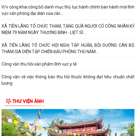
V/v công khai công bố danh mục thủ tục hành chính ban hành mới lĩnh
vực văn phòng đại diện của các...
XÃ TIÊN LÃNG TỔ CHỨC THĂM, TẶNG QUÀ NGƯỜI CÓ CÔNG NHÂN KỶ
NIỆM 79 NĂM NGÀY THƯƠNG BINH - LIỆT SĨ...
XÃ TIÊN LÃNG TỔ CHỨC HỘI NGHỊ TẬP HUẤN, BỒI DƯỠNG CÁN BỘ
THAM GIA DIỄN TẬP CHIẾN ĐẤU PHÒNG THỦ NĂM...
Công văn thu hồi sản phẩm lĩnh vực y tế
Công văn về việc thông báo thu hồi thuốc không đạt tiêu chuẩn chất
lượng
Quyết định về việc công bố danh mục thủ tục hành chính ban hành mới
THƯ VIỆN ẢNH
lĩnh vực điện ảnh thuộc phạm...
Quyết định về việc ủy quyền thực hiện nhiệm vụ thuộc thẩm quyền của
Ủy ban nhân dân thành phố trong...
MỘT NĂM NHÌN LẠI TỪ KHỞI ĐẦU ĐẾN NHỮNG DẤU ẤN ĐẦU TIÊN