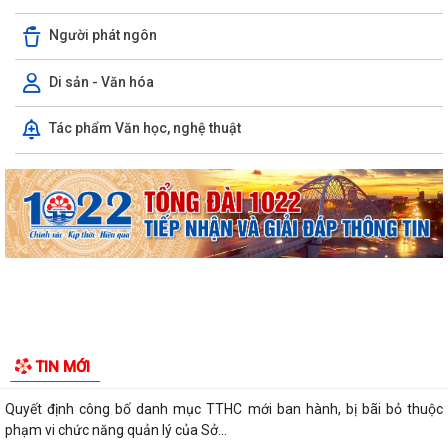
Người phát ngôn
Di sản - Văn hóa
Tác phẩm Văn học, nghệ thuật
Thông báo công khai tình hình thực hiện dự toán ngân sách quý II năm
2026
XÃ TIÊN LÃNG TỔ CHỨC LỄ CHÀO CỜ THÁNG 8 NĂM 2026
Lịch công tác Tuần 32 (từ 03/08/2026 đến 09/08/2026)
Kế hoạch triển khai Đề án "Tuyên truyền, phổ biến pháp luật cho người
lao độngvà người sử dụng...
Thông báo về việc thống nhất địa giới hành chính giữa các thôn Thanh
TIN MỚI
Khê, Tiên Tiến và Cộng Hòa
Quyết định công bố danh mục TTHC mới ban hành, bị bãi bỏ thuộc
phạm vi chức năng quản lý của Sở...