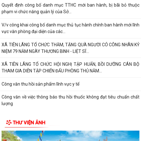
Quyết định công bố danh mục TTHC mới ban hành, bị bãi bỏ thuộc
phạm vi chức năng quản lý của Sở...
V/v công khai công bố danh mục thủ tục hành chính ban hành mới lĩnh
vực văn phòng đại diện của các...
XÃ TIÊN LÃNG TỔ CHỨC THĂM, TẶNG QUÀ NGƯỜI CÓ CÔNG NHÂN KỶ
NIỆM 79 NĂM NGÀY THƯƠNG BINH - LIỆT SĨ...
XÃ TIÊN LÃNG TỔ CHỨC HỘI NGHỊ TẬP HUẤN, BỒI DƯỠNG CÁN BỘ
THAM GIA DIỄN TẬP CHIẾN ĐẤU PHÒNG THỦ NĂM...
Công văn thu hồi sản phẩm lĩnh vực y tế
Công văn về việc thông báo thu hồi thuốc không đạt tiêu chuẩn chất
lượng
Quyết định về việc công bố danh mục thủ tục hành chính ban hành mới
THƯ VIỆN ẢNH
lĩnh vực điện ảnh thuộc phạm...
Quyết định về việc ủy quyền thực hiện nhiệm vụ thuộc thẩm quyền của