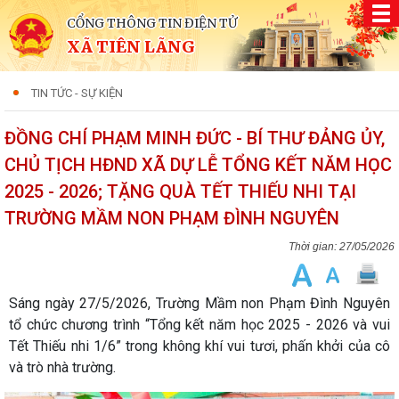
CỔNG THÔNG TIN ĐIỆN TỬ
XÃ TIÊN LÃNG
TIN TỨC - SỰ KIỆN
ĐỒNG CHÍ PHẠM MINH ĐỨC - BÍ THƯ ĐẢNG ỦY,
CHỦ TỊCH HĐND XÃ DỰ LỄ TỔNG KẾT NĂM HỌC
2025 - 2026; TẶNG QUÀ TẾT THIẾU NHI TẠI
TRƯỜNG MẦM NON PHẠM ĐÌNH NGUYÊN
27/05/2026
Sáng ngày 27/5/2026, Trường Mầm non Phạm Đình Nguyên
tổ chức chương trình “Tổng kết năm học 2025 - 2026 và vui
Tết Thiếu nhi 1/6” trong không khí vui tươi, phấn khởi của cô
và trò nhà trường.