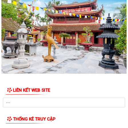
Ủy ban nhân dân thành phố trong...
MỘT NĂM NHÌN LẠI TỪ KHỞI ĐẦU ĐẾN NHỮNG DẤU ẤN ĐẦU TIÊN
Kế hoạch bình đẳng giới năm 2026
Kế hoạch thực hiện chiến lược Quốc gia về bình đẳng giới
Hướng dẫn Cài đặt và sử dụng ứng dụng Công dân số Smart Hải
Phòng
Lịch công tác của UBND xã Tuần 29 (từ 13/07/2026 đến 19/07/2026)
THƯỜNG TRỰC HĐND XÃ TIÊN LÃNG TRIỂN KHAI KẾ HOẠCH KHẢO SÁT
NGUỒN NƯỚC SINH HOẠT
LIÊN KẾT WEB SITE
Quyết định công bố Danh mục TTHC mới ban hành, bị bãi bỏ thuộc
phạm vi, chức năng quản lý của Sở...
Thông báo Kết luận của Chủ tịch UBND xã tại buổi tiếp công dân định
THỐNG KÊ TRUY CẬP
kỳ tháng 02/2026