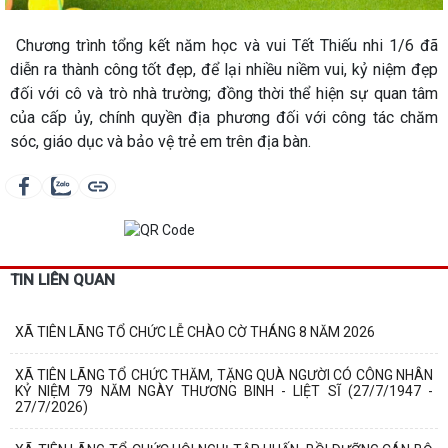
Chương trình tổng kết năm học và vui Tết Thiếu nhi 1/6 đã
diễn ra thành công tốt đẹp, để lại nhiều niềm vui, kỷ niệm đẹp
đối với cô và trò nhà trường; đồng thời thể hiện sự quan tâm
của cấp ủy, chính quyền địa phương đối với công tác chăm
sóc, giáo dục và bảo vệ trẻ em trên địa bàn.
TIN LIÊN QUAN
XÃ TIÊN LÃNG TỔ CHỨC LỄ CHÀO CỜ THÁNG 8 NĂM 2026
XÃ TIÊN LÃNG TỔ CHỨC THĂM, TẶNG QUÀ NGƯỜI CÓ CÔNG NHÂN
KỶ NIỆM 79 NĂM NGÀY THƯƠNG BINH - LIỆT SĨ (27/7/1947 -
27/7/2026)