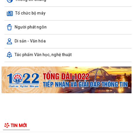
Tổ chức bộ máy
Người phát ngôn
Di sản - Văn hóa
Tác phẩm Văn học, nghệ thuật
Thông báo công khai tình hình thực hiện dự toán ngân sách quý II năm
2026
XÃ TIÊN LÃNG TỔ CHỨC LỄ CHÀO CỜ THÁNG 8 NĂM 2026
Lịch công tác Tuần 32 (từ 03/08/2026 đến 09/08/2026)
Kế hoạch triển khai Đề án "Tuyên truyền, phổ biến pháp luật cho người
lao độngvà người sử dụng...
Thông báo về việc thống nhất địa giới hành chính giữa các thôn Thanh
TIN MỚI
Khê, Tiên Tiến và Cộng Hòa