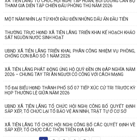
XÃ TIÊN LÃNG TỔ CHỨC HỘI NGHỊ TẬP HUẤN, BỒI DƯỠNG CÁN BỘ
THAM GIA DIỄN TẬP CHIẾN ĐẤU PHÒNG THỦ NĂM 2026
MỘT NĂM NHÌN LẠI TỪ KHỞI ĐẦU ĐẾN NHỮNG DẤU ẤN ĐẦU TIÊN
THƯỜNG TRỰC HĐND XÃ TIÊN LÃNG TRIỂN KHAI KẾ HOẠCH KHẢO
SÁT NGUỒN NƯỚC SINH HOẠT
UBND XÃ TIÊN LÃNG TRIỂN KHAI, PHÂN CÔNG NHIỆM VỤ PHÒNG,
CHỐNG CƠN BÃO SỐ 1 NĂM 2026
XÃ TIÊN LÃNG PHÁT ĐỘNG ỦNG HỘ QUỸ ĐỀN ƠN ĐÁP NGHĨA NĂM
2026 – CHUNG TAY TRI ÂN NGƯỜI CÓ CÔNG VỚI CÁCH MẠNG
TỔ ĐẠI BIỂU HĐND THÀNH PHỐ SỐ 07 TIẾP XÚC CỬ TRI TRƯỚC KỲ
HỌP THƯỜNG LỆ GIỮA NĂM 2026
UBND XÃ TIÊN LÃNG TỔ CHỨC HỘI NGHỊ CÔNG BỐ QUYẾT ĐỊNH
SẮP XẾP, TỔ CHỨC LẠI TỔ BẢO VỆ AN NINH, TRẬT TỰ Ở CƠ SỞ
XÃ TIÊN LÃNG TỔ CHỨC HỘI NGHỊ CÔNG BỐ CÁC QUYẾT ĐỊNH VỀ
SẮP XẾP, TỔ CHỨC CÁC THÔN TRÊN ĐỊA BÀN.