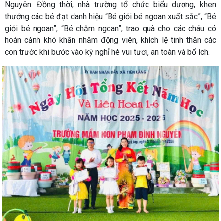
Nguyên. Đồng thời, nhà trường tổ chức biểu dương, khen
thưởng các bé đạt danh hiệu “Bé giỏi bé ngoan xuất sắc”, “Bé
giỏi bé ngoan”, “Bé chăm ngoan”; trao quà cho các cháu có
hoàn cảnh khó khăn nhằm động viên, khích lệ tinh thần các
con trước khi bước vào kỳ nghỉ hè vui tươi, an toàn và bổ ích.