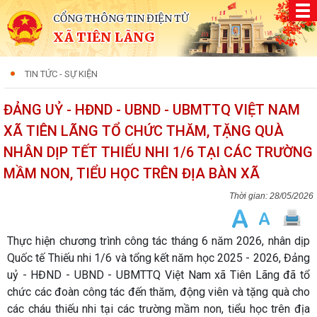
CỔNG THÔNG TIN ĐIỆN TỬ
XÃ TIÊN LÃNG
TIN TỨC - SỰ KIỆN
ĐẢNG UỶ - HĐND - UBND - UBMTTQ VIỆT NAM
XÃ TIÊN LÃNG TỔ CHỨC THĂM, TẶNG QUÀ
NHÂN DỊP TẾT THIẾU NHI 1/6 TẠI CÁC TRƯỜNG
MẦM NON, TIỂU HỌC TRÊN ĐỊA BÀN XÃ
28/05/2026
Thực hiện chương trình công tác tháng 6 năm 2026, nhân dịp
Quốc tế Thiếu nhi 1/6 và tổng kết năm học 2025 - 2026, Đảng
uỷ - HĐND - UBND - UBMTTQ Việt Nam xã Tiên Lãng đã tổ
chức các đoàn công tác đến thăm, động viên và tặng quà cho
các cháu thiếu nhi tại các trường mầm non, tiểu học trên địa