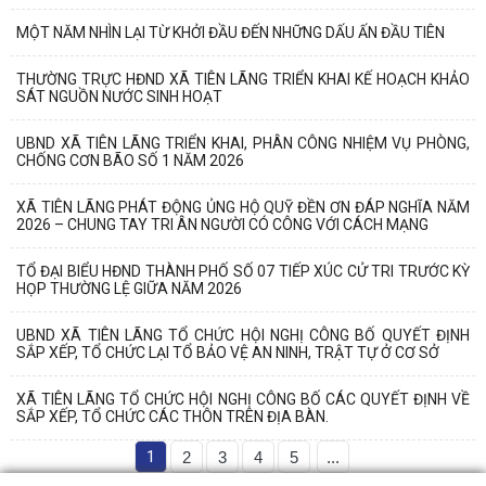
MỘT NĂM NHÌN LẠI TỪ KHỞI ĐẦU ĐẾN NHỮNG DẤU ẤN ĐẦU TIÊN
THƯỜNG TRỰC HĐND XÃ TIÊN LÃNG TRIỂN KHAI KẾ HOẠCH KHẢO
SÁT NGUỒN NƯỚC SINH HOẠT
UBND XÃ TIÊN LÃNG TRIỂN KHAI, PHÂN CÔNG NHIỆM VỤ PHÒNG,
CHỐNG CƠN BÃO SỐ 1 NĂM 2026
XÃ TIÊN LÃNG PHÁT ĐỘNG ỦNG HỘ QUỸ ĐỀN ƠN ĐÁP NGHĨA NĂM
2026 – CHUNG TAY TRI ÂN NGƯỜI CÓ CÔNG VỚI CÁCH MẠNG
TỔ ĐẠI BIỂU HĐND THÀNH PHỐ SỐ 07 TIẾP XÚC CỬ TRI TRƯỚC KỲ
HỌP THƯỜNG LỆ GIỮA NĂM 2026
UBND XÃ TIÊN LÃNG TỔ CHỨC HỘI NGHỊ CÔNG BỐ QUYẾT ĐỊNH
SẮP XẾP, TỔ CHỨC LẠI TỔ BẢO VỆ AN NINH, TRẬT TỰ Ở CƠ SỞ
XÃ TIÊN LÃNG TỔ CHỨC HỘI NGHỊ CÔNG BỐ CÁC QUYẾT ĐỊNH VỀ
SẮP XẾP, TỔ CHỨC CÁC THÔN TRÊN ĐỊA BÀN.
1
2
3
4
5
...