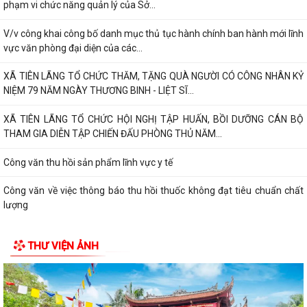
phạm vi chức năng quản lý của Sở...
V/v công khai công bố danh mục thủ tục hành chính ban hành mới lĩnh
vực văn phòng đại diện của các...
XÃ TIÊN LÃNG TỔ CHỨC THĂM, TẶNG QUÀ NGƯỜI CÓ CÔNG NHÂN KỶ
NIỆM 79 NĂM NGÀY THƯƠNG BINH - LIỆT SĨ...
XÃ TIÊN LÃNG TỔ CHỨC HỘI NGHỊ TẬP HUẤN, BỒI DƯỠNG CÁN BỘ
THAM GIA DIỄN TẬP CHIẾN ĐẤU PHÒNG THỦ NĂM...
Công văn thu hồi sản phẩm lĩnh vực y tế
Công văn về việc thông báo thu hồi thuốc không đạt tiêu chuẩn chất
lượng
Quyết định về việc công bố danh mục thủ tục hành chính ban hành mới
THƯ VIỆN ẢNH
lĩnh vực điện ảnh thuộc phạm...
Quyết định về việc ủy quyền thực hiện nhiệm vụ thuộc thẩm quyền của
Ủy ban nhân dân thành phố trong...