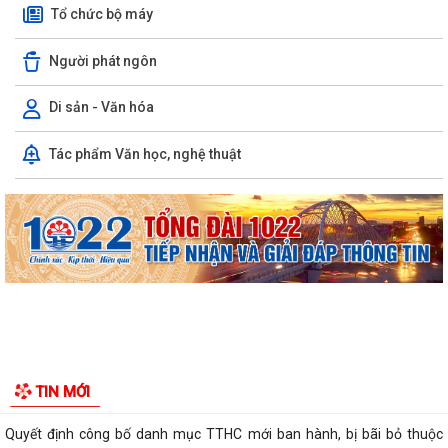
Tổ chức bộ máy
Người phát ngôn
Di sản - Văn hóa
Tác phẩm Văn học, nghệ thuật
Thông báo công khai tình hình thực hiện dự toán ngân sách quý II năm
2026
XÃ TIÊN LÃNG TỔ CHỨC LỄ CHÀO CỜ THÁNG 8 NĂM 2026
Lịch công tác Tuần 32 (từ 03/08/2026 đến 09/08/2026)
Kế hoạch triển khai Đề án "Tuyên truyền, phổ biến pháp luật cho người
lao độngvà người sử dụng...
Thông báo về việc thống nhất địa giới hành chính giữa các thôn Thanh
TIN MỚI
Khê, Tiên Tiến và Cộng Hòa
Quyết định công bố danh mục TTHC mới ban hành, bị bãi bỏ thuộc