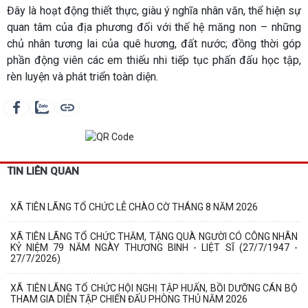
Đây là hoạt động thiết thực, giàu ý nghĩa nhân văn, thể hiện sự
quan tâm của địa phương đối với thế hệ măng non – những
chủ nhân tương lai của quê hương, đất nước; đồng thời góp
phần động viên các em thiếu nhi tiếp tục phấn đấu học tập,
rèn luyện và phát triển toàn diện.
TIN LIÊN QUAN
XÃ TIÊN LÃNG TỔ CHỨC LỄ CHÀO CỜ THÁNG 8 NĂM 2026
XÃ TIÊN LÃNG TỔ CHỨC THĂM, TẶNG QUÀ NGƯỜI CÓ CÔNG NHÂN
KỶ NIỆM 79 NĂM NGÀY THƯƠNG BINH - LIỆT SĨ (27/7/1947 -
27/7/2026)
XÃ TIÊN LÃNG TỔ CHỨC HỘI NGHỊ TẬP HUẤN, BỒI DƯỠNG CÁN BỘ
THAM GIA DIỄN TẬP CHIẾN ĐẤU PHÒNG THỦ NĂM 2026