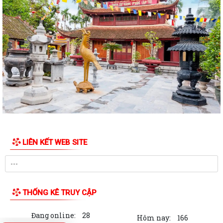
MỘT NĂM NHÌN LẠI TỪ KHỞI ĐẦU ĐẾN NHỮNG DẤU ẤN ĐẦU TIÊN
Kế hoạch bình đẳng giới năm 2026
Kế hoạch thực hiện chiến lược Quốc gia về bình đẳng giới
Hướng dẫn Cài đặt và sử dụng ứng dụng Công dân số Smart Hải
Phòng
Lịch công tác của UBND xã Tuần 29 (từ 13/07/2026 đến 19/07/2026)
THƯỜNG TRỰC HĐND XÃ TIÊN LÃNG TRIỂN KHAI KẾ HOẠCH KHẢO SÁT
NGUỒN NƯỚC SINH HOẠT
LIÊN KẾT WEB SITE
Quyết định công bố Danh mục TTHC mới ban hành, bị bãi bỏ thuộc
phạm vi, chức năng quản lý của Sở...
Thông báo Kết luận của Chủ tịch UBND xã tại buổi tiếp công dân định
THỐNG KÊ TRUY CẬP
kỳ tháng 02/2026
Đang online:
28
Thông báo Kết luận của Chủ tịch UBND xã tại buổi tiếp công dân định
Hôm nay:
166